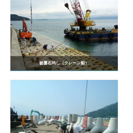
被覆石均し（クレーン船）