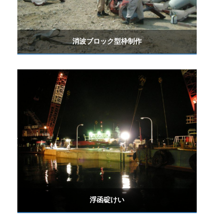
消波ブロック型枠制作
浮函碇けい