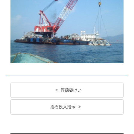
浮函碇けい
捨石投入指示