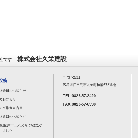
株式会社久栄建設
社です
〒737-2211
投稿
広島県江田島市大柿町柿浦672番地
休業日のお知らせ
TEL:0823-57-2420
のお知らせ
FAX:0823-57-6990
ング推進宣言書
休業日のお知らせ
機船(第十二久栄号)の改造が
しました