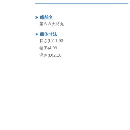
船舶名
第６８天將丸
船体寸法
長さ(L)11.93
幅(B)4.99
深さ(D)2.10